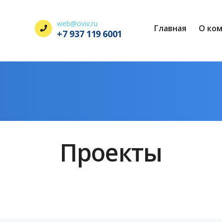
web@ovix.ru
Главная
О ко
+7 937 119 6001
Проекты