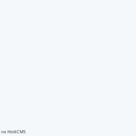
т на
HostCMS