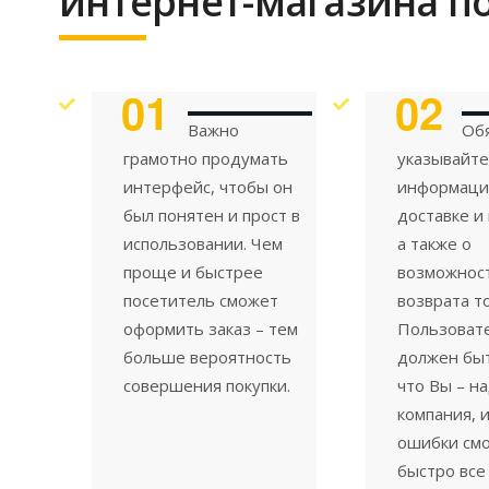
интернет-магазина п
01
02
Важно
Об
грамотно продумать
указывайте
интерфейс, чтобы он
информаци
был понятен и прост в
доставке и
использовании. Чем
а также о
проще и быстрее
возможнос
посетитель сможет
возврата т
оформить заказ – тем
Пользоват
больше вероятность
должен быт
совершения покупки.
что Вы – н
компания, и
ошибки см
быстро все