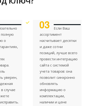
од ключ?
03
язательно
Если Ваш
 полную
ассортимент
ю о
насчитывает десятки
 гарантиях,
и даже сотни
позиций, лучше всего
тях
провести интеграцию
овара.
сайта с системой
ель
учета товаров: она
ь уверен,
позволит синхронно
адежная
обновлять
 в случае
информацию о
ожете
комплектации,
 исправить.
наличии и цене