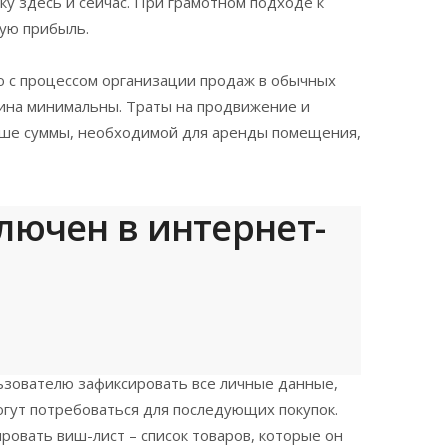
у здесь и сейчас. При грамотном подходе к
ую прибыль.
ю с процессом организации продаж в обычных
зина минимальны. Траты на продвижение и
ьше суммы, необходимой для аренды помещения,
лючен в интернет-
льзователю зафиксировать все личные данные,
огут потребоваться для последующих покупок.
овать виш-лист – список товаров, которые он